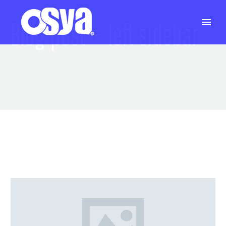
Blog post
+ left sidebar