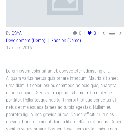



By
OSYA
0
0
Development (Demo)
Fashion (Demo)
17 mars 2016
Lorem ipsum dolor sit amet, consectetur adipiscing elit.
Aliquam varius metus quis ornare interdum. Mauris sit amet
urna diam. Ut dolor ipsum, commodo ac odio quis, pharetra
ultrices sapien. Sed viverra ipsum sit amet nibh molestie
porttitor. Pellentesque habitant morbi tristique senectus et
netus et malesuada fames ac turpis egestas. Nullam eu
pharetra ligula, nec gravida purus. Donec efficitur ultricies
gravida. Donec tincidunt diam a libero efficitur rhoncus. Donec
sagittis varius ornare. Suspendisse libero justo, finibus non