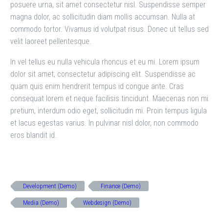
posuere urna, sit amet consectetur nisl. Suspendisse semper
magna dolor, ac sollicitudin diam mollis accumsan. Nulla at
commodo tortor. Vivamus id volutpat risus. Donec ut tellus sed
velit laoreet pellentesque.
In vel tellus eu nulla vehicula rhoncus et eu mi. Lorem ipsum
dolor sit amet, consectetur adipiscing elit. Suspendisse ac
quam quis enim hendrerit tempus id congue ante. Cras
consequat lorem et neque facilisis tincidunt. Maecenas non mi
pretium, interdum odio eget, sollicitudin mi. Proin tempus ligula
et lacus egestas varius. In pulvinar nisl dolor, non commodo
eros blandit id.
Development (Demo)
Finance (Demo)
Media (Demo)
Webdesign (Demo)