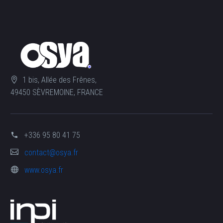
1 bis, Allée des Frênes,
49450 SÈVREMOINE, FRANCE
+336 95 80 41 75
contact@osya.fr
www.osya.fr