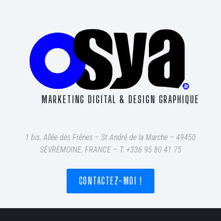
MARKETING DIGITAL & DESIGN GRAPHIQUE
1 bis, Allée des Frênes – St André de la Marche – 49450
SÈVREMOINE, FRANCE – T
. +336 95 80 41 75
CONTACTEZ-MOI !