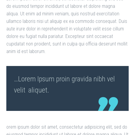
do eiusmod tempor incididunt ut labore et dolore magna
aliqua. Ut enim ad minim veniam, quis nostrud exercitation
ullamco laboris nisi ut aliquip ex ea commodo consequat. Duis
aute irure dolor in reprehenderit in voluptate velit esse cillum
dolore eu fugiat nulla pariatur. Excepteur sint occaecat
cupidatat non proident, sunt in culpa qui officia deserunt mollit
anim id est laborum.
…Lorem Ipsum proin gravida nibh vel
velit aliquet.
orem ipsum dolor sit amet, consectetur adipisicing elit, sed do
eiusmod tempor incididunt ut labore et dolore magna aliqua. Ut