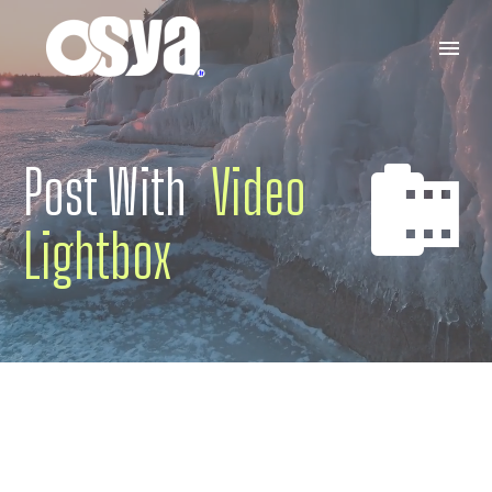
Post With
Video


Lightbox