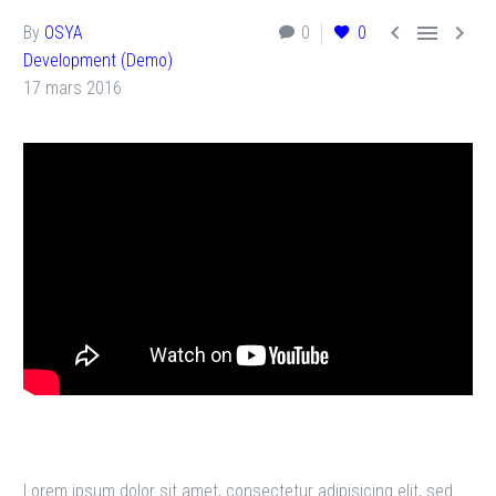



By
OSYA
0
0
Development (Demo)
17 mars 2016
Lorem ipsum dolor sit amet, consectetur adipisicing elit, sed