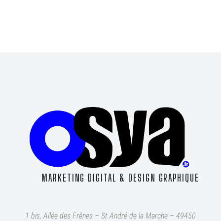
MARKETING DIGITAL & DESIGN GRAPHIQUE
1 bis, Allée des Frênes – St André de la Marche – 49450