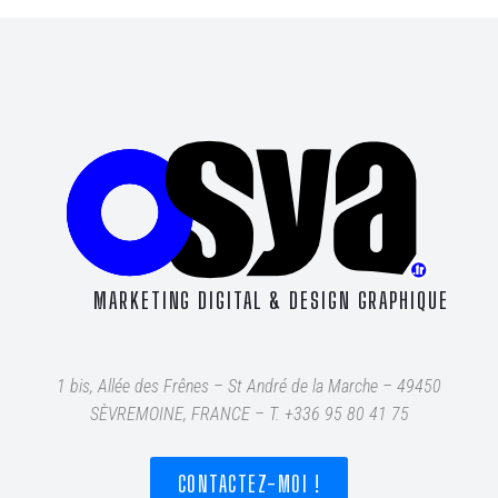
MARKETING DIGITAL & DESIGN GRAPHIQUE
1 bis, Allée des Frênes – St André de la Marche – 49450
SÈVREMOINE, FRANCE – T
. +336 95 80 41 75
CONTACTEZ-MOI !