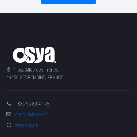
1 bis, Allée des Frênes,
49450 SÈVREMOINE, FRANCE
+336 95 80 41 75
contact@osya.fr
www.osya.fr