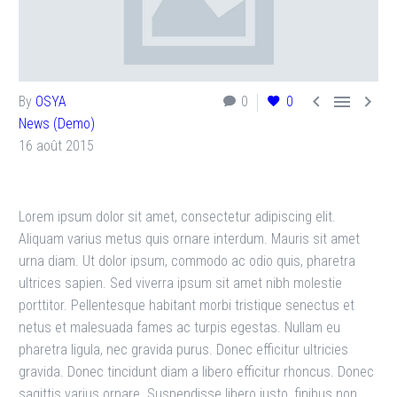



By
OSYA
0
0
News (Demo)
16 août 2015
Lorem ipsum dolor sit amet, consectetur adipiscing elit.
Aliquam varius metus quis ornare interdum. Mauris sit amet
urna diam. Ut dolor ipsum, commodo ac odio quis, pharetra
ultrices sapien. Sed viverra ipsum sit amet nibh molestie
porttitor. Pellentesque habitant morbi tristique senectus et
netus et malesuada fames ac turpis egestas. Nullam eu
pharetra ligula, nec gravida purus. Donec efficitur ultricies
gravida. Donec tincidunt diam a libero efficitur rhoncus. Donec
sagittis varius ornare. Suspendisse libero justo, finibus non