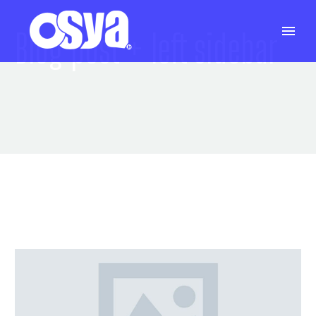
Blog post
+ left sidebar