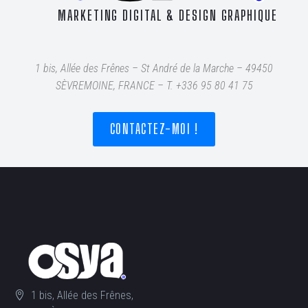
MARKETING DIGITAL & DESIGN GRAPHIQUE
1 bis, Allée des Frênes – St André de la Marche – 49450
SÈVREMOINE, FRANCE – T
. +336 95 80 41 75
CONTACTEZ-MOI !
1 bis, Allée des Frênes,