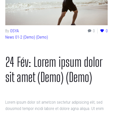
By
OSYA
0
0
News 01-2 (Demo) (Demo)
24 Fév:
Lorem ipsum dolor
sit amet (Demo) (Demo)
Lorem ipsum dolor sit ametcon sectetur adipisicing elit, sed
doiusmod tempor incidi labore et dolore agna aliqua. Ut enim