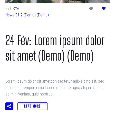
By
OSYA
0
0
News 01-2 (Demo) (Demo)
24 Fév:
Lorem ipsum dolor
sit amet (Demo) (Demo)
Lorem ipsum dolor sit ametcon sectetur adipisicing elit, sed
doiusmod tempor incidi labore et dolore agna aliqua. Ut enim
ad mini veniam, quis nostrud
READ MORE