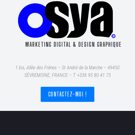
MARKETING DIGITAL & DESIGN GRAPHIQUE
1 bis, Allée des Frênes – St André de la Marche – 49450
SÈVREMOINE, FRANCE – T
. +336 95 80 41 75
CONTACTEZ-MOI !