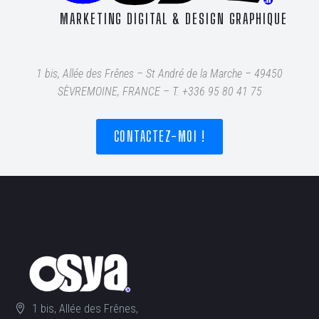
MARKETING DIGITAL & DESIGN GRAPHIQUE
1 bis, Allée des Frênes – St André de la Marche – 49450
SÈVREMOINE, FRANCE – T
. +336 95 80 41 75
CONTACTEZ-MOI !
1 bis, Allée des Frênes,