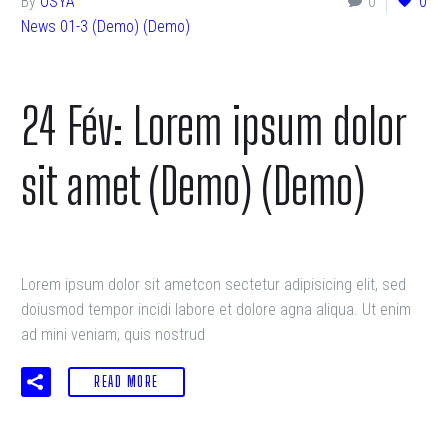
By
OSYA
0
0
News 01-3 (Demo) (Demo)
24 Fév:
Lorem ipsum dolor
sit amet (Demo) (Demo)
Lorem ipsum dolor sit ametcon sectetur adipisicing elit, sed
doiusmod tempor incidi labore et dolore agna aliqua. Ut enim
ad mini veniam, quis nostrud
READ MORE