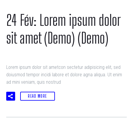
24 Fév:
Lorem ipsum dolor
sit amet (Demo) (Demo)
Lorem ipsum dolor sit ametcon sectetur adipisicing elit, sed
doiusmod tempor incidi labore et dolore agna aliqua. Ut enim
ad mini veniam, quis nostrud
READ MORE