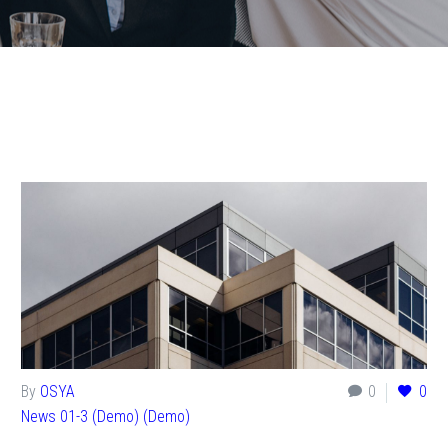
By
OSYA
0
0
News 01-3 (Demo) (Demo)