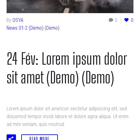
By
OSYA
0
0
News 01-2 (Demo) (Demo)
24 Fév:
Lorem ipsum dolor
sit amet (Demo) (Demo)
Lorem ipsum dolor sit ametcon sectetur adipisicing elit, sed
doiusmod tempor incidi labore et dolore agna aliqua. Ut enim
ad mini veniam, quis nostrud
READ MORE