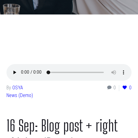
By
OSYA
0
0
News (Demo)
16 Sep:
Blog post + right