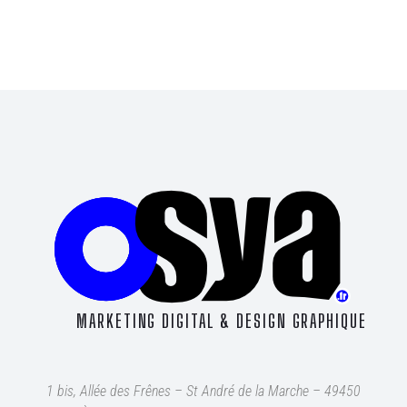
MARKETING DIGITAL & DESIGN GRAPHIQUE
1 bis, Allée des Frênes – St André de la Marche – 49450