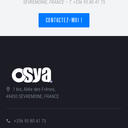
SÈVREMOINE, FRANCE – T
. +336 95 80 41 75
CONTACTEZ-MOI !
1 bis, Allée des Frênes,
49450 SÈVREMOINE, FRANCE
+336 95 80 41 75