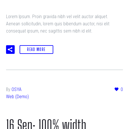
Lorem Ipsum. Proin gravida nibh vel velit auctor aliquet.
Aenean sollicitudin, lorem quis bibendum auctor, nisi elit
consequat ipsum, nec sagittis sem nibh id elit.
READ MORE
By
OSYA
0
Web (Demo)
16 Sep:
100% width