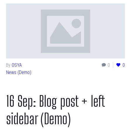
By
OSYA
0
0
News (Demo)
16 Sep:
Blog post + left
sidebar (Demo)