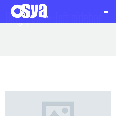
Blog post
+ left sidebar