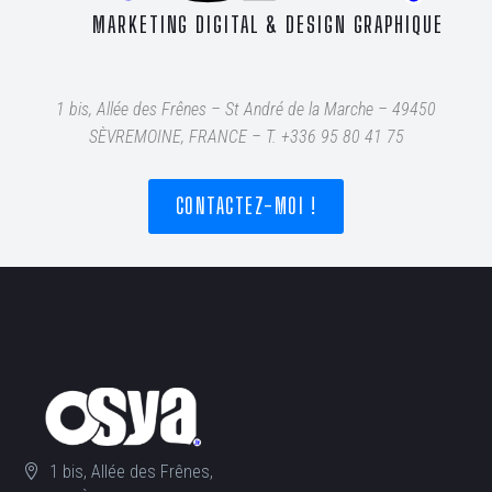
MARKETING DIGITAL & DESIGN GRAPHIQUE
1 bis, Allée des Frênes – St André de la Marche – 49450
SÈVREMOINE, FRANCE – T
. +336 95 80 41 75
CONTACTEZ-MOI !
1 bis, Allée des Frênes,