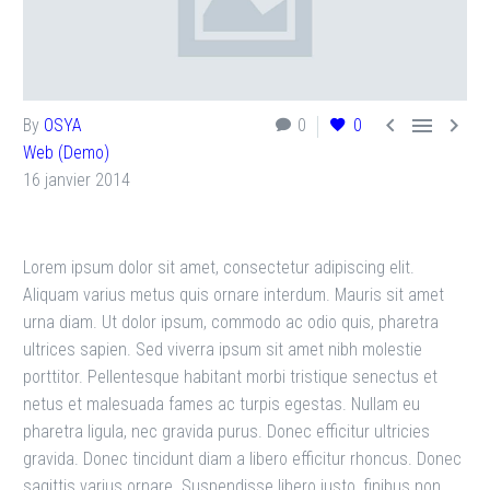



By
OSYA
0
0
Web (Demo)
16 janvier 2014
Lorem ipsum dolor sit amet, consectetur adipiscing elit.
Aliquam varius metus quis ornare interdum. Mauris sit amet
urna diam. Ut dolor ipsum, commodo ac odio quis, pharetra
ultrices sapien. Sed viverra ipsum sit amet nibh molestie
porttitor. Pellentesque habitant morbi tristique senectus et
netus et malesuada fames ac turpis egestas. Nullam eu
pharetra ligula, nec gravida purus. Donec efficitur ultricies
gravida. Donec tincidunt diam a libero efficitur rhoncus. Donec
sagittis varius ornare. Suspendisse libero justo, finibus non