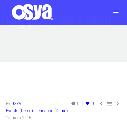
Blog post
+ left sidebar



By
OSYA
0
0
Events (Demo)
Finance (Demo)
15 mars 2016