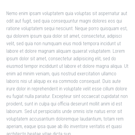
Nemo enim ipsam voluptatem quia voluptas sit aspernatur aut
odit aut fugit, sed quia consequuntur magni dolores eos qui
ratione voluptatem sequi nesciunt. Neque porro quisquam est,
qui dolorem ipsum quia dolor sit amet, consectetur, adipisci
velit, sed quia non numquam eius modi tempora incidunt ut
labore et dolore magnam aliquam quaerat voluptatem. Lorem
ipsum dolor sit amet, consectetur adipisicing elit, sed do
eiusmod tempor incididunt ut labore et dolore magna aliqua. Ut
enim ad minim veniam, quis nostrud exercitation ullamco
laboris nisi ut aliquip ex ea commodo consequat. Duis aute
irure dolor in reprehenderit in voluptate velit esse cillum dolore
eu fugiat nulla pariatur. Excepteur sint occaecat cupidatat non
proident, sunt in culpa qui officia deserunt mollit anim id est
laborum. Sed ut perspiciatis unde omnis iste natus error sit
voluptatem accusantium doloremque laudantium, totam rem
aperiam, eaque ipsa quae ab illo inventore veritatis et quasi
architecto beatae vitae dicta sun.