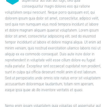
aspernatur aut odit aut fugit, sed quia
consequuntur magni dolores eos qui ratione
voluptatem sequi nesciunt. Neque porro quisquam est, qui
dolorem ipsum quia dolor sit amet, consectetur, adipisci velit,
sed quia non numquam eius modi tempora incidunt ut labore
et dolore magnam aliquam quaerat voluptatem. Lorem ipsum
dolor sit amet, consectetur adipisicing elit, sed do eiusmod
tempor incididunt ut labore et dolore magna aliqua. Ut enim ad
minim veniam, quis nostrud exercitation ullamco laboris nisi ut
aliquip ex ea commodo consequat. Duis aute irure dolor in
reprehenderit in voluptate velit esse cillum dolore eu fugiat
nulla pariatur. Excepteur sint occaecat cupidatat non proident,
sunt in culpa qui officia deserunt mollit anim id est laborum.
Sed ut perspiciatis unde omnis iste natus error sit voluptatem
accusantium doloremque laudantium, totam rem aperiam,
eaque ipsa quae ab illo inventore veritatis et quasi.
Nemo enim ipsam voluptatem quia voluptas sit aspernatur aut