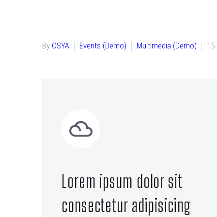
By
OSYA
Events (Demo)
Multimedia (Demo)
15


Lorem ipsum dolor sit
consectetur adipisicing