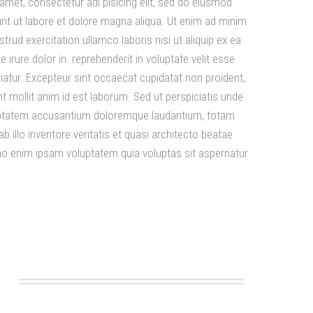
 amet, consectetur adi pisicing elit, sed do eiusmod
unt ut labore et dolore magna aliqua. Ut enim ad minim
trud exercitation ullamco laboris nisi ut aliquip ex ea
rure dolor in reprehenderit in voluptate velit esse
ariatur. Excepteur sint occaecat cupidatat non proident,
nt mollit anim id est laborum. Sed ut perspiciatis unde
luptatem accusantium doloremque laudantium, totam
 illo inventore veritatis et quasi architecto beatae
mo enim ipsam voluptatem quia voluptas sit aspernatur