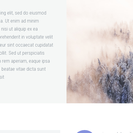
ing elit, sed do eiusmod
ua. Ut enim ad minim
nisi ut aliquip ex ea
ehenderit in voluptate velit
teur sint occaecat cupidatat
llit. Sed ut perspiciatis
m rem aperiam, eaque ipsa
o beatae vitae dicta sunt
sit