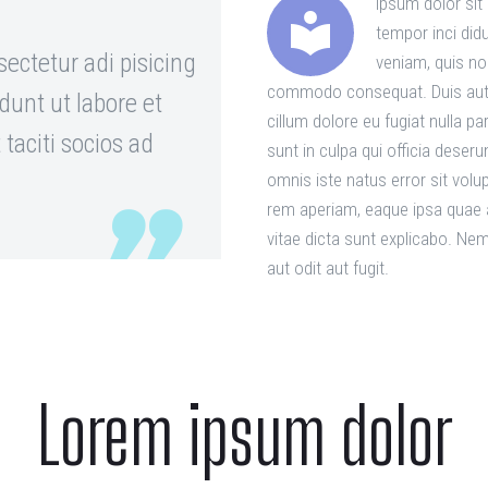
ipsum dolor sit


tempor inci did
ectetur adi pisicing
veniam, quis nos
commodo consequat. Duis aute i
dunt ut labore et
cillum dolore eu fugiat nulla p
taciti socios ad
sunt in culpa qui officia deseru
omnis iste natus error sit vo
rem aperiam, eaque ipsa quae ab
vitae dicta sunt explicabo. Ne
aut odit aut fugit.
Lorem ipsum dolor