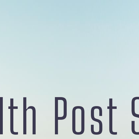
dth
Post 