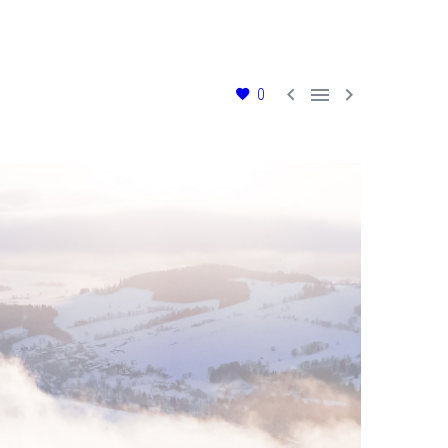



0