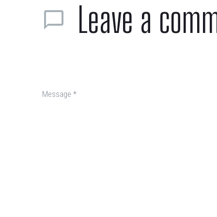
Leave
a comm