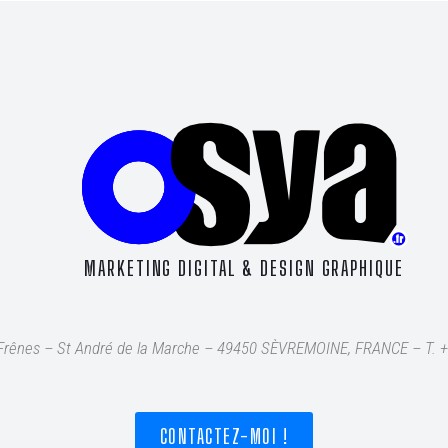
MARKETING DIGITAL & DESIGN GRAPHIQUE
s Frênes – St André de la Marche – 49450 SÈVREMOINE, FRANCE – T
. 
CONTACTEZ-MOI !