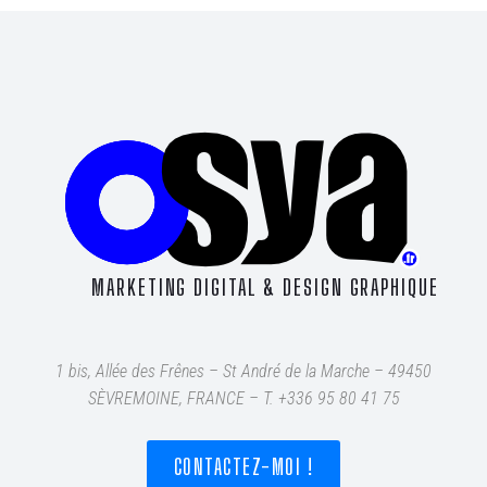
MARKETING DIGITAL & DESIGN GRAPHIQUE
1 bis, Allée des Frênes – St André de la Marche – 49450
SÈVREMOINE, FRANCE – T
. +336 95 80 41 75
CONTACTEZ-MOI !