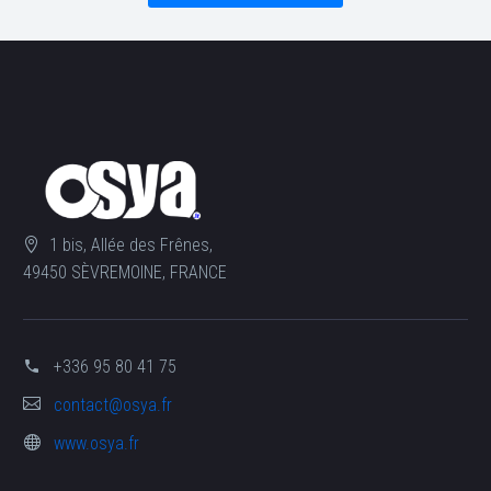
1 bis, Allée des Frênes,
49450 SÈVREMOINE, FRANCE
+336 95 80 41 75
contact@osya.fr
www.osya.fr