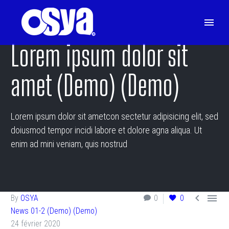
Lorem ipsum dolor sit
amet (Demo) (Demo)
Lorem ipsum dolor sit ametcon sectetur adipisicing elit, sed
doiusmod tempor incidi labore et dolore agna aliqua. Ut
enim ad mini veniam, quis nostrud


By
OSYA
0
0
News 01-2 (Demo) (Demo)
24 février 2020