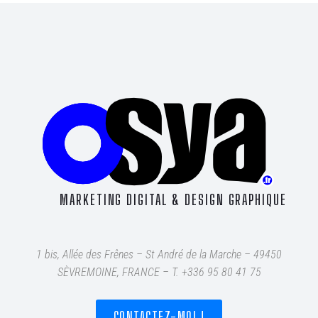
MARKETING DIGITAL & DESIGN GRAPHIQUE
1 bis, Allée des Frênes – St André de la Marche – 49450
SÈVREMOINE, FRANCE – T
. +336 95 80 41 75
CONTACTEZ-MOI !