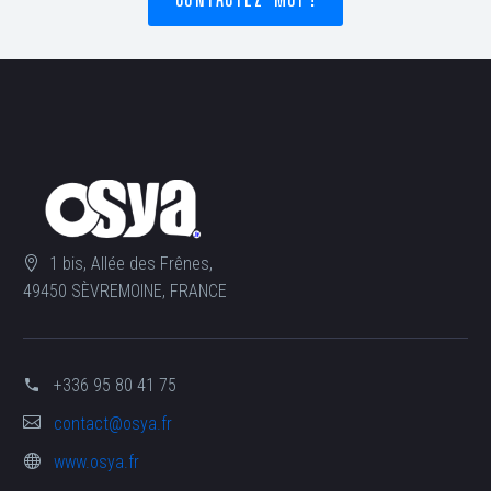
1 bis, Allée des Frênes,
49450 SÈVREMOINE, FRANCE
+336 95 80 41 75
contact@osya.fr
www.osya.fr