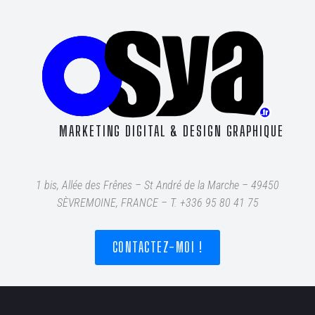
MARKETING DIGITAL & DESIGN GRAPHIQUE
1 bis, Allée des Frênes – St André de la Marche – 49450
SÈVREMOINE, FRANCE – T
. +336 95 80 41 75
CONTACTEZ-MOI !