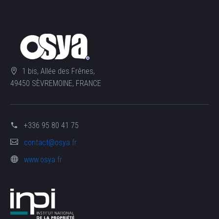
1 bis, Allée des Frênes,
49450 SÈVREMOINE, FRANCE
+336 95 80 41 75
contact@osya.fr
www.osya.fr