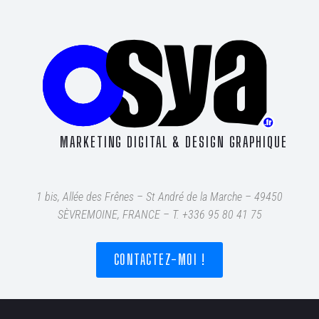
MARKETING DIGITAL & DESIGN GRAPHIQUE
1 bis, Allée des Frênes – St André de la Marche – 49450
SÈVREMOINE, FRANCE – T
. +336 95 80 41 75
CONTACTEZ-MOI !