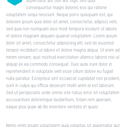
aspernatur aut odit aut fugit, sed quia
consequuntur magni dolores eos qui ratione
voluptatem sequi nesciunt. Neque porro quisquam est, qui
dolorem ipsum quia dolor sit amet, consectetur, adipisci velit,
sed quia non numquam eius modi tempora incidunt ut labore
et dolore magnam aliquam quaerat voluptatem. Lorem ipsum
dolor sit amet, consectetur adipisicing elit, sed do eiusmod
tempor incididunt ut labore et dolore magna aliqua. Ut enim ad
minim veniam, quis nostrud exercitation ullamco laboris nisi ut
aliquip ex ea commodo consequat. Duis aute irure dolor in
reprehenderit in voluptate velit esse cillum dolore eu fugiat
nulla pariatur. Excepteur sint occaecat cupidatat non proident,
sunt in culpa qui officia deserunt mollit anim id est laborum.
Sed ut perspiciatis unde omnis iste natus error sit voluptatem
accusantium doloremque laudantium, totam rem aperiam,
eaque ipsa quae ab illo inventore veritatis et quasi.
Nemo enim ipsam voluptatem quia voluptas sit aspernatur aut