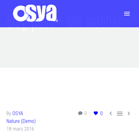
Blog post
+ left sidebar



By
OSYA
0
0
Nature (Demo)
18 mars 2016