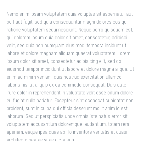
Nemo enim ipsam voluptatem quia voluptas sit aspernatur aut
odit aut fugit, sed quia consequuntur magni dolores eos qui
ratione voluptatem sequi nesciunt. Neque porro quisquam est,
qui dolorem ipsum quia dolor sit amet, consectetur, adipisci
velit, sed quia non numquam eius modi tempora incidunt ut
labore et dolore magnam aliquam quaerat voluptatem. Lorem
ipsum dolor sit amet, consectetur adipisicing elit, sed do
eiusmod tempor incididunt ut labore et dolore magna aliqua. Ut
enim ad minim veniam, quis nostrud exercitation ullamco
laboris nisi ut aliquip ex ea commodo consequat. Duis aute
irure dolor in reprehenderit in voluptate velit esse cillum dolore
eu fugiat nulla pariatur. Excepteur sint occaecat cupidatat non
proident, sunt in culpa qui officia deserunt mollit anim id est
laborum. Sed ut perspiciatis unde omnis iste natus error sit
voluptatem accusantium doloremque laudantium, totam rem
aperiam, eaque ipsa quae ab illo inventore veritatis et quasi
architecto beatae vitae dicta sun.