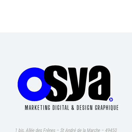
MARKETING DIGITAL & DESIGN GRAPHIQUE
1 bis, Allée des Frênes – St André de la Marche – 49450