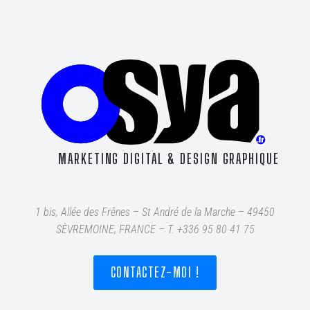
MARKETING DIGITAL & DESIGN GRAPHIQUE
1 bis, Allée des Frênes – St André de la Marche – 49450
SÈVREMOINE, FRANCE – T
. +336 95 80 41 75
CONTACTEZ-MOI !