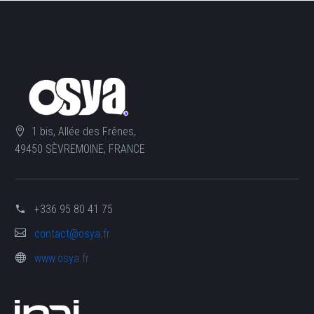
1 bis, Allée des Frênes,
49450 SÈVREMOINE, FRANCE
+336 95 80 41 75
contact@osya.fr
www.osya.fr