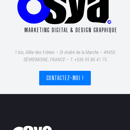
MARKETING DIGITAL & DESIGN GRAPHIQUE
1 bis, Allée des Frênes – St André de la Marche – 49450
SÈVREMOINE, FRANCE – T
. +336 95 80 41 75
CONTACTEZ-MOI !