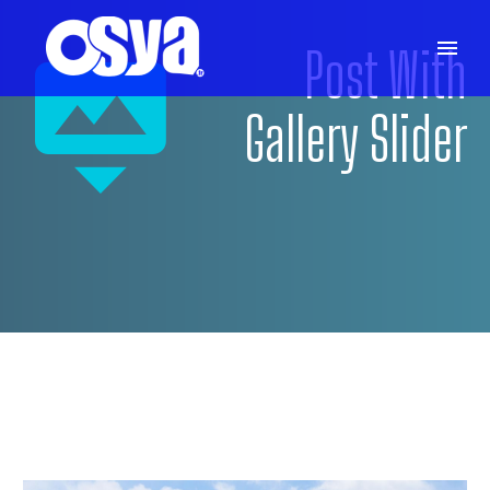
Post With


Gallery Slider