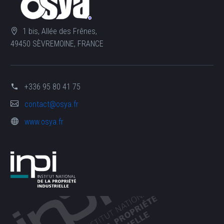
1 bis, Allée des Frênes,
49450 SÈVREMOINE, FRANCE
+336 95 80 41 75
contact@osya.fr
www.osya.fr