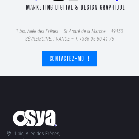
MARKETING DIGITAL & DESIGN GRAPHIQUE
1 bis, Allée des Frênes – St André de la Marche – 49450
SÈVREMOINE, FRANCE – T
. +336 95 80 41 75
CONTACTEZ-MOI !
1 bis, Allée des Frênes,