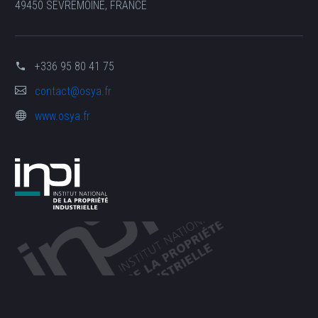
49450 SÈVREMOINE, FRANCE
+336 95 80 41 75
contact@osya.fr
www.osya.fr