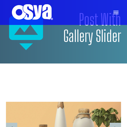
Post With


Gallery Slider