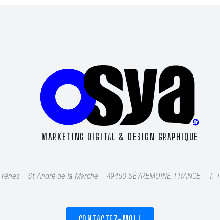
MARKETING DIGITAL & DESIGN GRAPHIQUE
s Frênes – St André de la Marche – 49450 SÈVREMOINE, FRANCE – T
. 
CONTACTEZ-MOI !