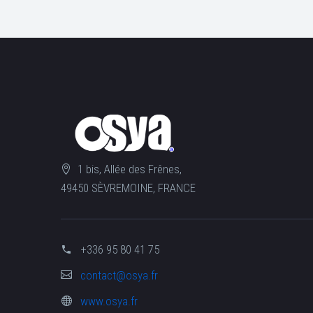
1 bis, Allée des Frênes,
49450 SÈVREMOINE, FRANCE
+336 95 80 41 75
contact@osya.fr
www.osya.fr