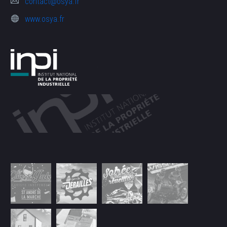
contact@osya.fr
www.osya.fr