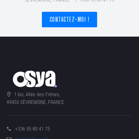
CONTACTEZ-MOI !
1 bis, Allée des Frênes,
49450 SÈVREMOINE, FRANCE
+336 95 80 41 75