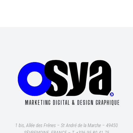
MARKETING DIGITAL & DESIGN GRAPHIQUE
1 bis, Allée des Frênes – St André de la Marche – 49450
SÈVREMOINE, FRANCE – T
. +336 95 80 41 75