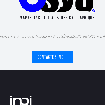
MARKETING DIGITAL & DESIGN GRAPHIQUE
s Frênes – St André de la Marche – 49450 SÈVREMOINE, FRANCE – T
. 
CONTACTEZ-MOI !