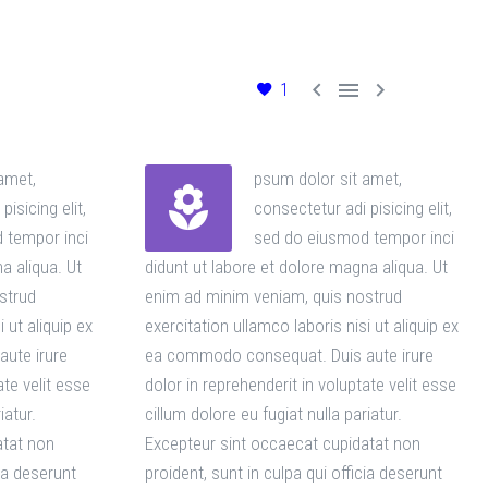



1
amet,
psum dolor sit amet,


pisicing elit,
consectetur adi pisicing elit,
 tempor inci
sed do eiusmod tempor inci
a aliqua. Ut
didunt ut labore et dolore magna aliqua. Ut
strud
enim ad minim veniam, quis nostrud
 ut aliquip ex
exercitation ullamco laboris nisi ut aliquip ex
ute irure
ea commodo consequat. Duis aute irure
ate velit esse
dolor in reprehenderit in voluptate velit esse
iatur.
cillum dolore eu fugiat nulla pariatur.
atat non
Excepteur sint occaecat cupidatat non
cia deserunt
proident, sunt in culpa qui officia deserunt