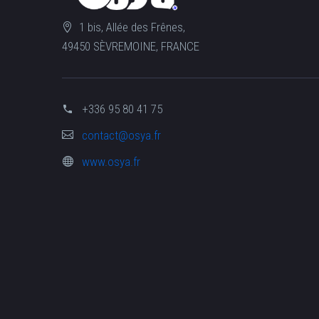
1 bis, Allée des Frênes,
49450 SÈVREMOINE, FRANCE
+336 95 80 41 75
contact@osya.fr
www.osya.fr