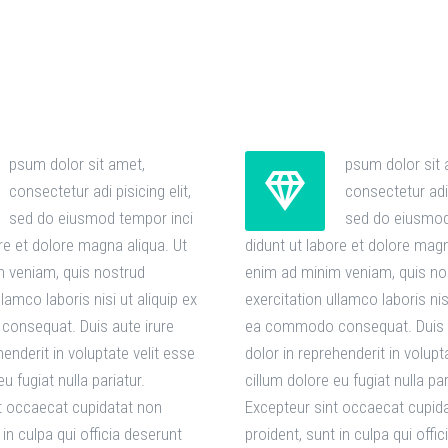
psum dolor sit amet,
psum dolor sit 


consectetur adi pisicing elit,
consectetur adi 
sed do eiusmod tempor inci
sed do eiusmod
re et dolore magna aliqua. Ut
didunt ut labore et dolore magn
 veniam, quis nostrud
enim ad minim veniam, quis no
llamco laboris nisi ut aliquip ex
exercitation ullamco laboris nisi
onsequat. Duis aute irure
ea commodo consequat. Duis a
henderit in voluptate velit esse
dolor in reprehenderit in volupt
u fugiat nulla pariatur.
cillum dolore eu fugiat nulla par
t occaecat cupidatat non
Excepteur sint occaecat cupid
 in culpa qui officia deserunt
proident, sunt in culpa qui offi