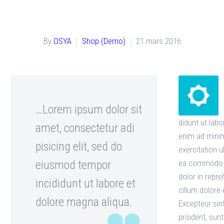
By
OSYA
Shop (Demo)
21 mars 2016


…Lorem ipsum dolor sit
didunt ut labo
amet, consectetur adi
enim ad minim
pisicing elit, sed do
exercitation u
eiusmod tempor
ea commodo c
dolor in repre
incididunt ut labore et
cillum dolore e
dolore magna aliqua.
Excepteur sin
proident, sunt