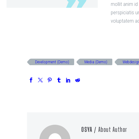
mollit anim id
perspiciatis u
voluptatem a
Development (Demo)
Media (Demo)
Webdesig
OSYA
/ About Author