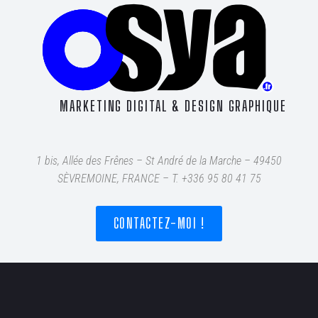
MARKETING DIGITAL & DESIGN GRAPHIQUE
1 bis, Allée des Frênes – St André de la Marche – 49450
SÈVREMOINE, FRANCE – T
. +336 95 80 41 75
CONTACTEZ-MOI !